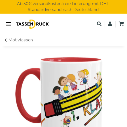
Ab 50€ versandkostenfreie Lieferung mit DHL-
Standardversand nach Deutschland.
Motivtassen