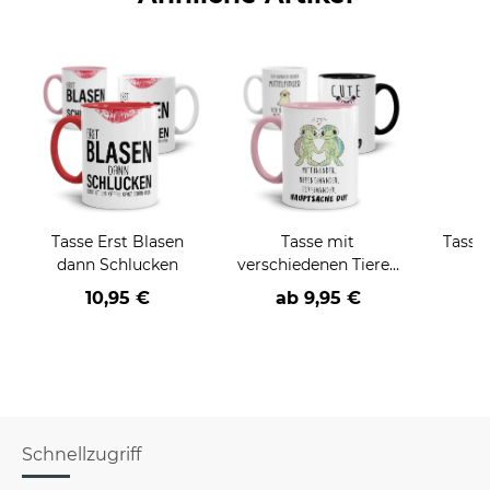
Tasse Erst Blasen
Tasse mit
Tasse 
dann Schlucken
verschiedenen Tieren
j
und Sprüchen
10,95 €
ab
9,95 €
a
Schnellzugriff