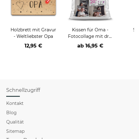
Holzbrett mit Gravur
Kissen für Oma -
Sp
- Weltliebster Opa
Fotocollage mit drei
R
Fotos zum selbst
Rente
12,95 €
ab
16,95 €
Gestalten - inkl.
Füllung
pers
Schnellzugriff
Kontakt
Blog
Qualität
Sitemap