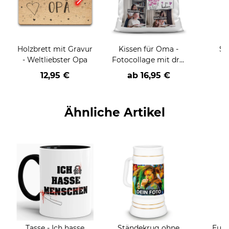
Holzbrett mit Gravur
Kissen für Oma -
Sp
- Weltliebster Opa
Fotocollage mit drei
R
Fotos zum selbst
Rente
12,95 €
ab
16,95 €
Gestalten - inkl.
Füllung
pers
Ähnliche Artikel
Tasse - Ich hasse
Ständekrug ohne
Eule