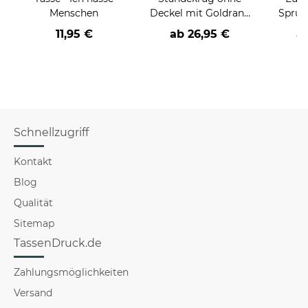
Menschen
Deckel mit Goldrand
Spruc
0,7L
11,95 €
ab
26,95 €
a
Schnellzugriff
Kontakt
Blog
Qualität
Sitemap
TassenDruck.de
Zahlungsmöglichkeiten
Versand