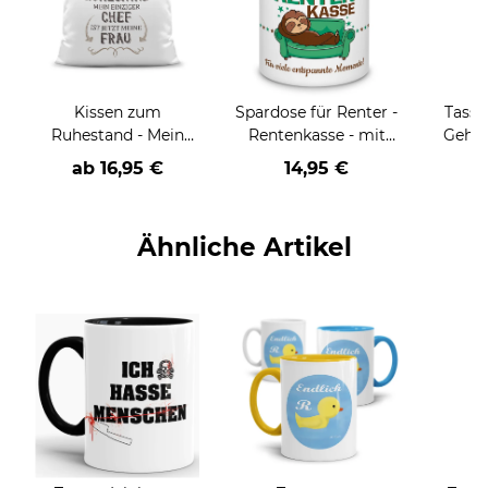
Kissen zum
Spardose für Renter -
Tasse
Ruhestand - Mein
Rentenkasse - mit
Geht 
Chef ist jetzt meine
Name
Fot
ab
16,95 €
14,95 €
a
Frau
personalisierbar
Ähnliche Artikel