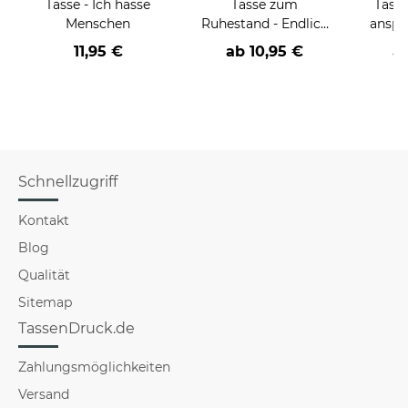
Tasse - Ich hasse
Tasse zum
Tasse
Menschen
Ruhestand - Endlich
anspr
(R)Ente
wirkl
11,95 €
ab
10,95 €
a
wie i
versch
Schnellzugriff
Kontakt
Blog
Qualität
Sitemap
TassenDruck.de
Zahlungsmöglichkeiten
Versand