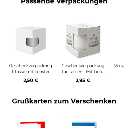
Passende Verpackungen
Geschenkverpackung
Geschenkverpackung
Versan
1 Tasse mit Fenster
für Tassen - Mit Liebe
geschenkt
2,50 €
2,95 €
Grußkarten zum Verschenken