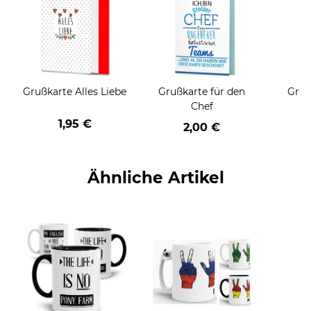
Grußkarte Alles Liebe
Grußkarte für den
Gruß
Chef
1,95 €
2,00 €
Ähnliche Artikel