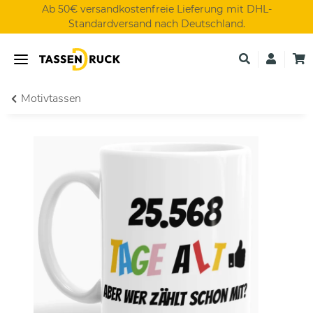
Ab 50€ versandkostenfreie Lieferung mit DHL-
Standardversand nach Deutschland.
Motivtassen