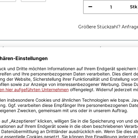
Stk
Größere Stückzahl? Anfrage 
Sicherer Kauf Auf Rechnung
Produktion in 
Passende Verpackungen
15 Tage alt -
eiß
60. Geburtstag - Wer zählt
 Tagen. Ein originelles und
e Freunde, Kollegen und
 hochwertiger Keramik.