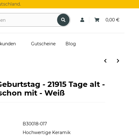
tschland.
0,00 €
skunden
Gutscheine
Blog
eburtstag - 21915 Tage alt -
 schon mit - Weiß
B30018-017
Hochwertige Keramik