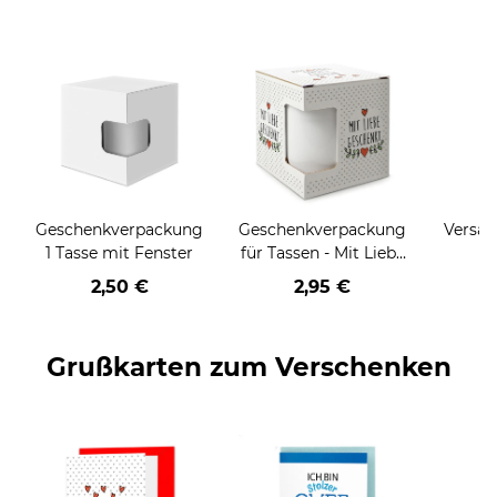
Geschenkverpackung
Geschenkverpackung
Versan
1 Tasse mit Fenster
für Tassen - Mit Liebe
geschenkt
2,50 €
2,95 €
Grußkarten zum Verschenken