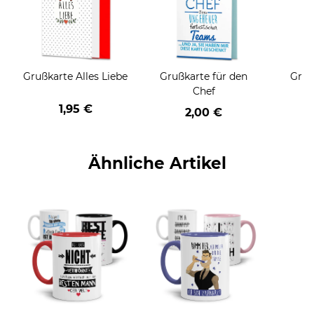
Grußkarte Alles Liebe
Grußkarte für den
Gruß
Chef
1,95 €
2,00 €
Ähnliche Artikel