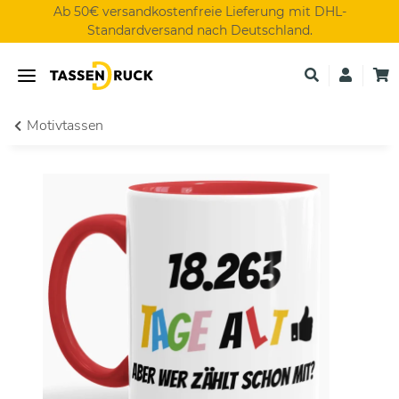
Ab 50€ versandkostenfreie Lieferung mit DHL-
Standardversand nach Deutschland.
Motivtassen