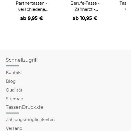
Partnertassen -
Berufe-Tasse -
Tasse
verschiedene
Zahnarzt -
ve
Sprüche-
Verschiedene
Sprüch
ab
9,95 €
ab
10,95 €
a
Sprüche-
Schnellzugriff
Kontakt
Blog
Qualität
Sitemap
TassenDruck.de
Zahlungsmöglichkeiten
Versand