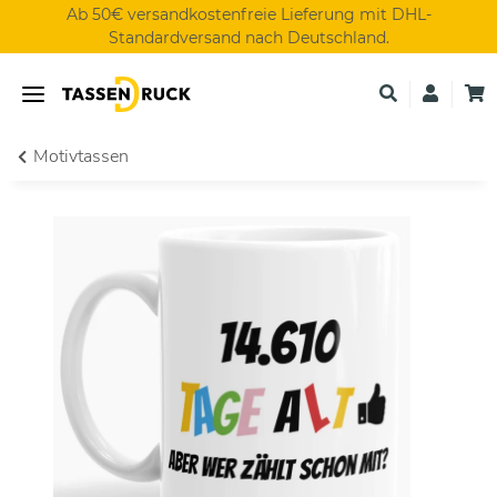
Ab 50€ versandkostenfreie Lieferung mit DHL-
Standardversand nach Deutschland.
Motivtassen