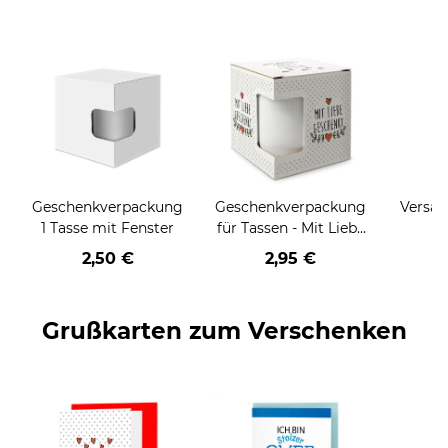
Geschenkverpackung
Geschenkverpackung
Versan
1 Tasse mit Fenster
für Tassen - Mit Liebe
geschenkt
2,50 €
2,95 €
Grußkarten zum Verschenken