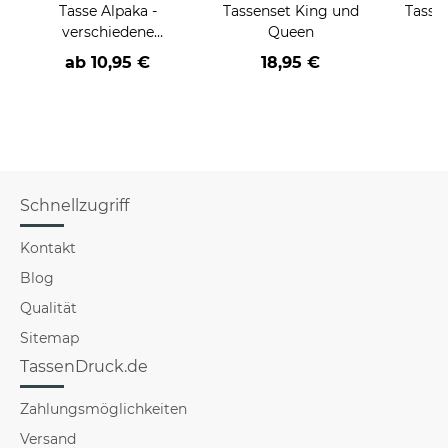
Tasse Alpaka -
Tassenset King und
Tasse 
verschiedene
Queen
j
Sprüche, Motive und
ab
10,95 €
18,95 €
a
Farben-
Schnellzugriff
Kontakt
Blog
Qualität
Sitemap
TassenDruck.de
Zahlungsmöglichkeiten
Versand