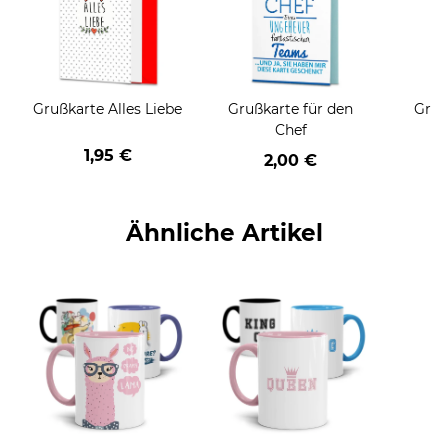
Grußkarte Alles Liebe
Grußkarte für den
Gruß
Chef
1,95 €
2,00 €
Ähnliche Artikel