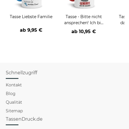
Tasse Liebste Familie
Tasse - Bitte nicht
Tass
ansprechen! Ich bin
dan
wirklich so genervt
ab
9,95 €
ab
10,95 €
wie ich aussehe! -
verschiedene Farben-
Schnellzugriff
Kontakt
Blog
Qualität
Sitemap
TassenDruck.de