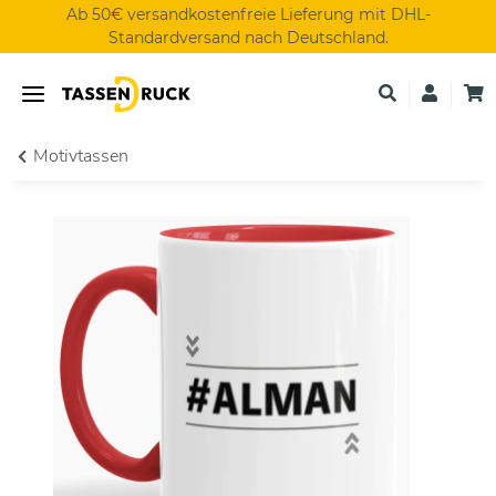
Ab 50€ versandkostenfreie Lieferung mit DHL-
Standardversand nach Deutschland.
Motivtassen