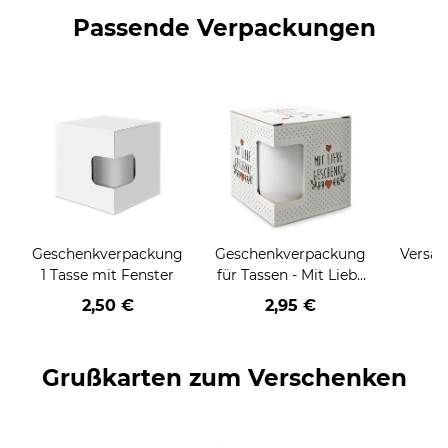
Passende Verpackungen
Geschenkverpackung
Geschenkverpackung
Versan
1 Tasse mit Fenster
für Tassen - Mit Liebe
geschenkt
2,50 €
2,95 €
Grußkarten zum Verschenken