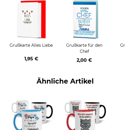
Grußkarte Alles Liebe
Grußkarte für den
Gruß
Chef
1,95 €
2,00 €
Ähnliche Artikel