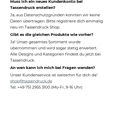
Muss ich ein neues Kundenkonto bei
Tassendruck erstellen?
Ja, aus Datenschutzgründen konnten wir keine
Daten übertragen. Bitte registriere dich einmalig
neu im Tassendruck Shop.
Gibt es die gleichen Produkte wie vorher?
Ja! Unser gesamtes Sortiment wurde
übernommen und wird sogar stetig erweitert.
Tasse mit Spruch -
Alle Designs und Kategorien findest du jetzt bei
Allerbeste/Allerbester
Tassendruck.
Freundin-Freund -
An wen kann ich mich bei Fragen wenden?
Unser Kundenservice ist weiterhin für dich da!
shop@tassendruck.de
Eigenschaften
Tel: +49 751 2955 3100 (Mo-Fr, 9-16 Uhr)
Herstellerinformationen