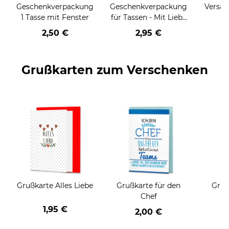
Geschenkverpackung
Geschenkverpackung
Versan
1 Tasse mit Fenster
für Tassen - Mit Liebe
geschenkt
2,50 €
2,95 €
Grußkarten zum Verschenken
Grußkarte Alles Liebe
Grußkarte für den
Gruß
Chef
1,95 €
2,00 €