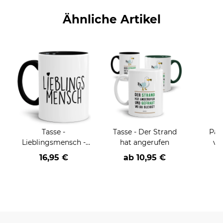
Ähnliche Artikel
Tasse -
Tasse - Der Strand
Part
Lieblingsmensch -
hat angerufen
ve
Innen & Henkel
16,95 €
ab
10,95 €
a
Schwarz