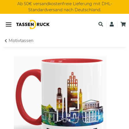
Ab 50€ versandkostenfreie Lieferung mit DHL-
Standardversand nach Deutschland.
Motivtassen