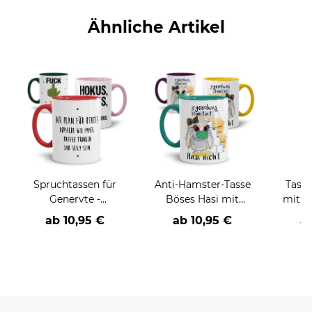
Ähnliche Artikel
Spruchtassen für
Anti-Hamster-Tasse
Tasse
Genervte -
Böses Hasi mit
mit s
verschiedene Farben
Spruch - Klopapier
ab
10,95 €
ab
10,95 €
a
und Nudeln