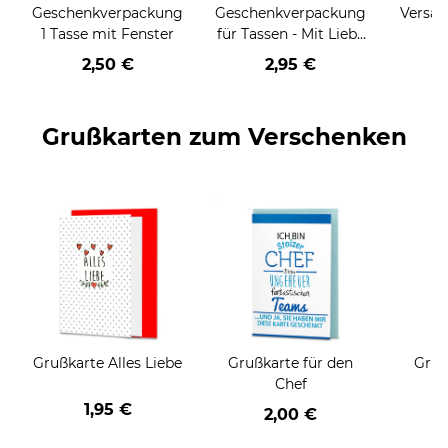
Geschenkverpackung
Geschenkverpackung
Versan
1 Tasse mit Fenster
für Tassen - Mit Liebe
geschenkt
2,50 €
2,95 €
Grußkarten zum Verschenken
Grußkarte Alles Liebe
Grußkarte für den
Gruß
Chef
1,95 €
2,00 €