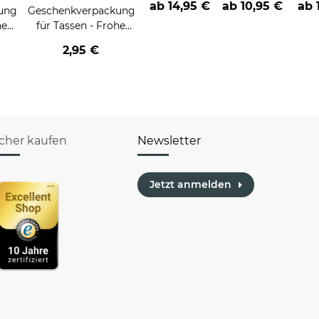
ab
14,95 €
ab
10,95 €
ab
ung
Geschenkverpackung
Verschiedene
H
he
für Tassen - Frohe
Sprüche-
mei
HO
Weihnachten -
2,95 €
z
Rentier
icher kaufen
Newsletter
Jetzt anmelden