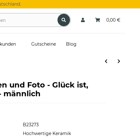
tschland.
0,00 €
skunden
Gutscheine
Blog
 und Foto - Glück ist,
- männlich
B23273
Hochwertige Keramik