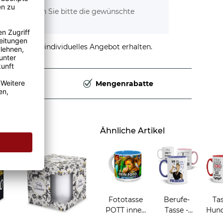
tionen. Wählen Sie bitte die gewünschte
stellen und individuelles Angebot erhalten.
Deutschland
Mengenrabatte
en
Ähnliche Artikel
Fototasse
Berufe-
Tas
POTT innen
Tasse -
Hund
hellblau
Zahnarzt -
-