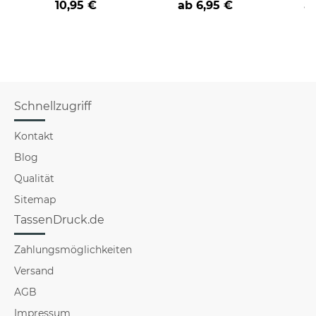
10,95 €
ab 6,95 €
a
verschiedene Berufe
die Familie
für Männer - Hellblau
Schnellzugriff
Kontakt
Blog
Qualität
Sitemap
TassenDruck.de
Zahlungsmöglichkeiten
Versand
AGB
Impressum