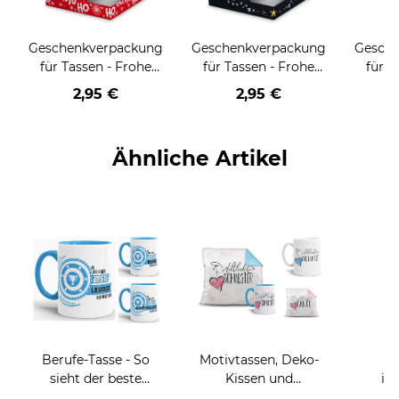
Geschenkverpackung
Geschenkverpackung
Gesch
für Tassen - Frohe
für Tassen - Frohe
für T
Weihnachten - HO
Weihnachten - HO
Wei
2,95 €
2,95 €
HO HO - rot
HO HO - schwarz
Ähnliche Artikel
Berufe-Tasse - So
Motivtassen, Deko-
F
sieht der beste
Kissen und
in
BERUF aus -
Geschenke-Sets für
Cam