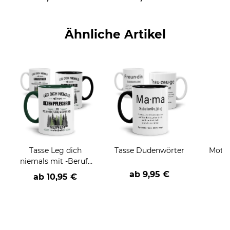
Ähnliche Artikel
Tasse Leg dich
Tasse Dudenwörter
Motiv
niemals mit -Beruf-
K
an
Gesch
ab
9,95 €
ab
10,95 €
a
d