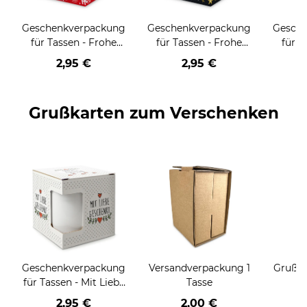
Geschenkverpackung
Geschenkverpackung
Gesch
für Tassen - Frohe
für Tassen - Frohe
für T
Weihnachten - HO
Weihnachten - HO
Wei
2,95 €
2,95 €
HO HO - rot
HO HO - schwarz
Grußkarten zum Verschenken
Geschenkverpackung
Versandverpackung 1
Grußka
für Tassen - Mit Liebe
Tasse
geschenkt
2,95 €
2,00 €