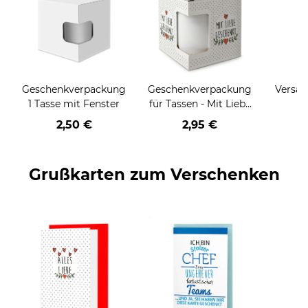
Geschenkverpackung
Geschenkverpackung
Versan
1 Tasse mit Fenster
für Tassen - Mit Liebe
geschenkt
2,50 €
2,95 €
Grußkarten zum Verschenken