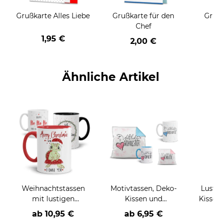
Grußkarte Alles Liebe
Grußkarte für den
Gruß
Chef
1,95 €
2,00 €
Ähnliche Artikel
Weihnachtstassen
Motivtassen, Deko-
Lusti
mit lustigen
Kissen und
Kissen - Wenigste
Sprüchen - große
Geschenke-Sets für
ha
ab
10,95 €
ab 6,95 €
a
Motivauswahl -
die Familie
h