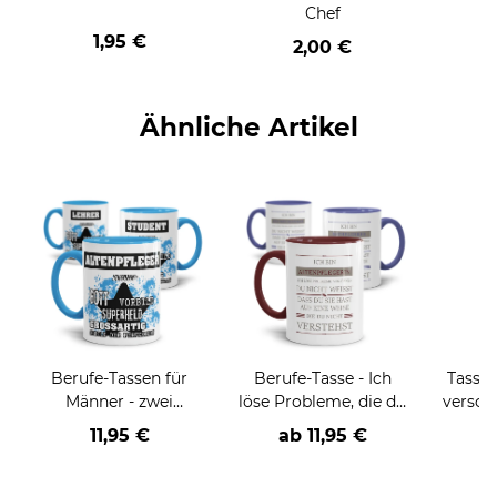
Chef
1,95 €
2,00 €
Ähnliche Artikel
Berufe-Tassen für
Berufe-Tasse - Ich
Tasse 
Männer - zwei
löse Probleme, die du
versch
Farbvarianten
nicht verstehst -
11,95 €
ab
11,95 €
a
verschiedene Berufe