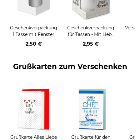
Geschenkverpackung
Geschenkverpackung
Versan
1 Tasse mit Fenster
für Tassen - Mit Liebe
geschenkt
2,50 €
2,95 €
Grußkarten zum Verschenken
Grußkarte Alles Liebe
Grußkarte für den
Gruß