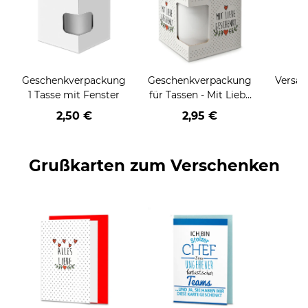
Geschenkverpackung
Geschenkverpackung
Versan
1 Tasse mit Fenster
für Tassen - Mit Liebe
geschenkt
2,50 €
2,95 €
Grußkarten zum Verschenken