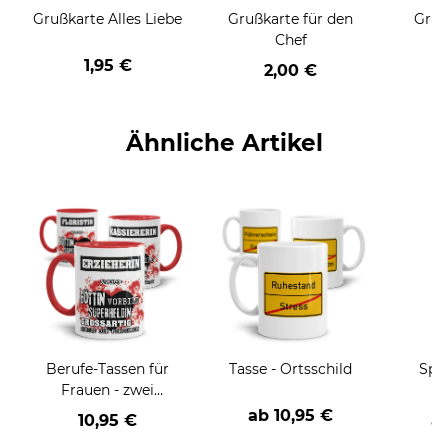
Grußkarte Alles Liebe
Grußkarte für den
Gruß
Chef
1,95 €
2,00 €
Ähnliche Artikel
Berufe-Tassen für
Tasse - Ortsschild
Spar
Frauen - zwei
g
Farbvarianten
ab
10,95 €
10,95 €
a