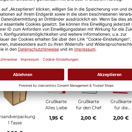
Größere Stückzahl? Anfrage 
Sicherer Kauf Auf Rechnung
Produktion in 
Grußkarten zum Verschenken
Grußkarte
Grußkarte
Grußkarte
Alles Liebe
für den Chef
für die
Chefin
rsandverpackung
1,95 €
2,00 €
2,00 €
1 Tasse