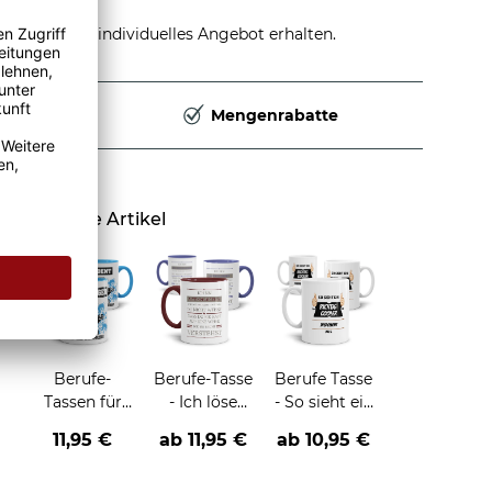
stellen und individuelles Angebot erhalten.
Deutschland
Mengenrabatte
Ähnliche Artikel
Berufe-
Berufe-Tasse
Berufe Tasse
Tassen für
- Ich löse
- So sieht ein
Männer -
Probleme,
richtig
11,95 €
ab
11,95 €
ab
10,95 €
zwei
die du nicht
cooler -
Farbvarianten
verstehst -
BERUF- aus