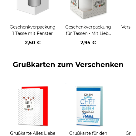
Geschenkverpackung
Geschenkverpackung
Versan
1 Tasse mit Fenster
für Tassen - Mit Liebe
geschenkt
2,50 €
2,95 €
Grußkarten zum Verschenken
Grußkarte Alles Liebe
Grußkarte für den
Gruß