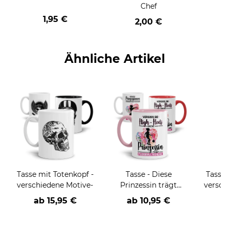
Chef
1,95 €
2,00 €
Ähnliche Artikel
Tasse mit Totenkopf -
Tasse - Diese
Tasse 
verschiedene Motive-
Prinzessin trägt
versch
keine High-Heels -
ab
15,95 €
ab
10,95 €
a
verschiedene
Sportarten-