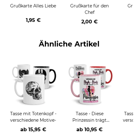
Grußkarte Alles Liebe
Grußkarte für den
Gruß
Chef
1,95 €
2,00 €
Ähnliche Artikel
Tasse mit Totenkopf -
Tasse - Diese
Tasse 
verschiedene Motive-
Prinzessin trägt
versch
keine High-Heels -
ab
15,95 €
ab
10,95 €
a
verschiedene