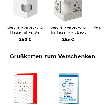
Geschenkverpackung
Geschenkverpackung
Versan
1 Tasse mit Fenster
für Tassen - Mit Liebe
geschenkt
2,50 €
2,95 €
Grußkarten zum Verschenken