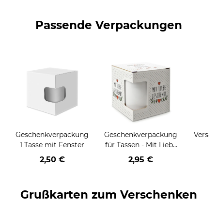
Passende Verpackungen
Geschenkverpackung
Geschenkverpackung
Versan
1 Tasse mit Fenster
für Tassen - Mit Liebe
geschenkt
2,50 €
2,95 €
Grußkarten zum Verschenken