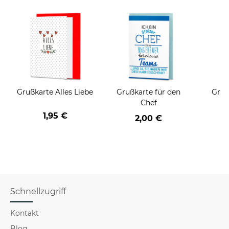
Grußkarte Alles Liebe
Grußkarte für den
Gruß
Chef
1,95 €
2,00 €
Schnellzugriff
Kontakt
Blog