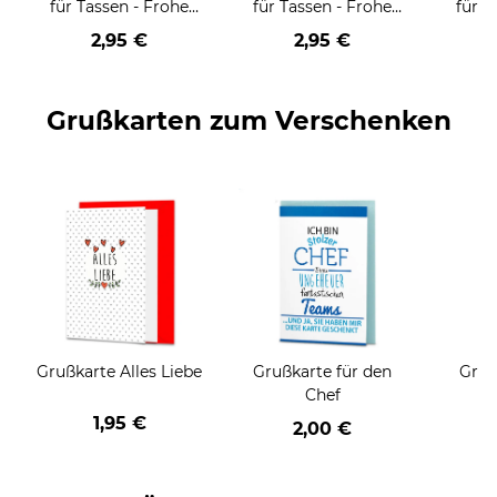
für Tassen - Frohe
für Tassen - Frohe
für T
Weihnachten - HO
Weihnachten - HO
Wei
2,95 €
2,95 €
HO HO - rot
HO HO - schwarz
Grußkarten zum Verschenken
Grußkarte Alles Liebe
Grußkarte für den
Gruß
Chef
1,95 €
2,00 €