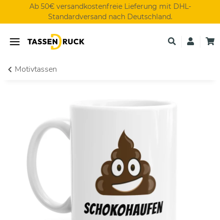
Ab 50€ versandkostenfreie Lieferung mit DHL-
Standardversand nach Deutschland.
Motivtassen