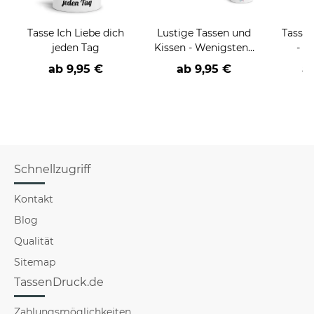
Tasse Ich Liebe dich
Lustige Tassen und
Tasse
jeden Tag
Kissen - Wenigstens
- v
hast du keine
V
ab
9,95 €
ab
9,95 €
a
hässlichen
(Enkel)Kinder
Schnellzugriff
Kontakt
Blog
Qualität
Sitemap
TassenDruck.de
Zahlungsmöglichkeiten