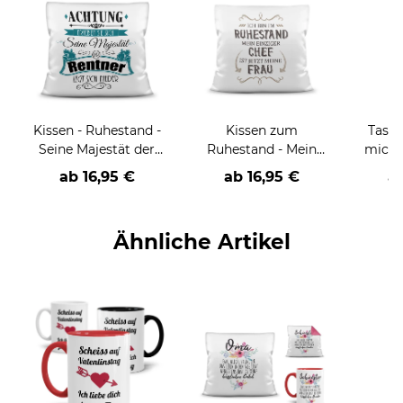
Kissen - Ruhestand -
Kissen zum
Tasse
Seine Majestät der
Ruhestand - Mein
mich 
Rentner legt sich
Chef ist jetzt meine
ab
16,95 €
ab
16,95 €
a
nieder
Frau
Ähnliche Artikel