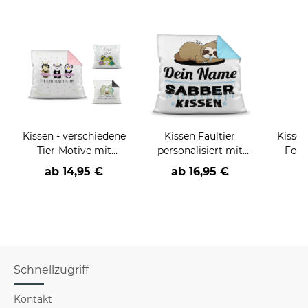
Kissen - verschiedene
Kissen Faultier
Kissen
Tier-Motive mit
personalisiert mit
Foto
lieben Sprüchen
Wunschname - Sein
selbs
ab
14,95 €
ab
16,95 €
a
Sabberkissen
Famil
Schnellzugriff
Kontakt