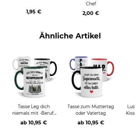
Chef
1,95 €
2,00 €
Ähnliche Artikel
Tasse Leg dich
Tasse zum Muttertag
Lusti
niemals mit -Beruf-
oder Vatertag
Kissen - Wenigste
an
ha
ab
10,95 €
ab
10,95 €
a
h
(E