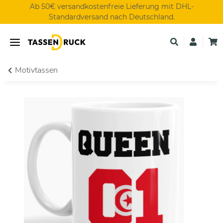
Ab 50€ versandkostenfreie Lieferung mit DHL-
Standardversand nach Deutschland.
Motivtassen