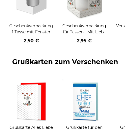
Geschenkverpackung
Geschenkverpackung
Versan
1 Tasse mit Fenster
für Tassen - Mit Liebe
geschenkt
2,50 €
2,95 €
Grußkarten zum Verschenken
Grußkarte Alles Liebe
Grußkarte für den
Gruß