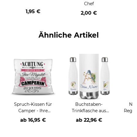
Chef
1,95 €
2,00 €
Ähnliche Artikel
Spruch-Kissen für
Buchstaben-
Nam
Camper - Ihre
Trinkflasche aus
Regen
Majestät die
Edelstahl - mit
ab
16,95 €
ab
22,96 €
a
Camperin
Blumenmotiv