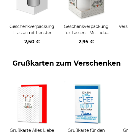
Geschenkverpackung
Geschenkverpackung
Versan
1 Tasse mit Fenster
für Tassen - Mit Liebe
geschenkt
2,50 €
2,95 €
Grußkarten zum Verschenken
Grußkarte Alles Liebe
Grußkarte für den
Gruß