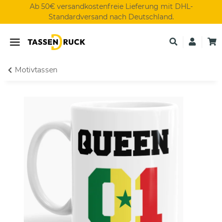
Ab 50€ versandkostenfreie Lieferung mit DHL-
Standardversand nach Deutschland.
Motivtassen