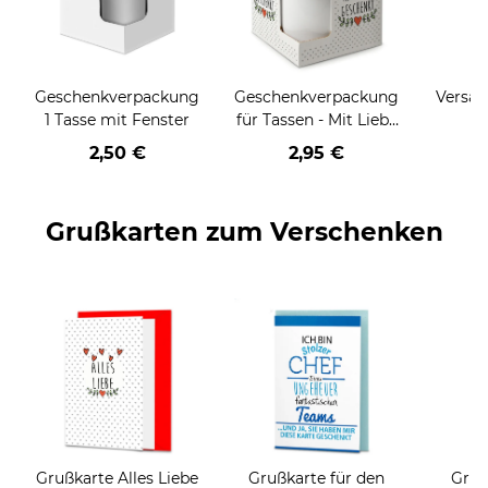
Geschenkverpackung
Geschenkverpackung
Versan
1 Tasse mit Fenster
für Tassen - Mit Liebe
geschenkt
2,50 €
2,95 €
Grußkarten zum Verschenken
Grußkarte Alles Liebe
Grußkarte für den
Gruß