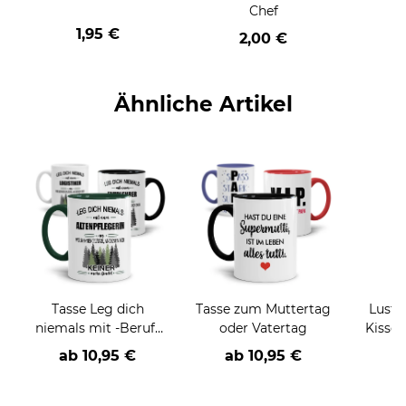
Chef
1,95 €
2,00 €
Ähnliche Artikel
Tasse Leg dich
Tasse zum Muttertag
Lusti
niemals mit -Beruf-
oder Vatertag
Kissen - Wenigste
an
ha
ab
10,95 €
ab
10,95 €
a
h
(E