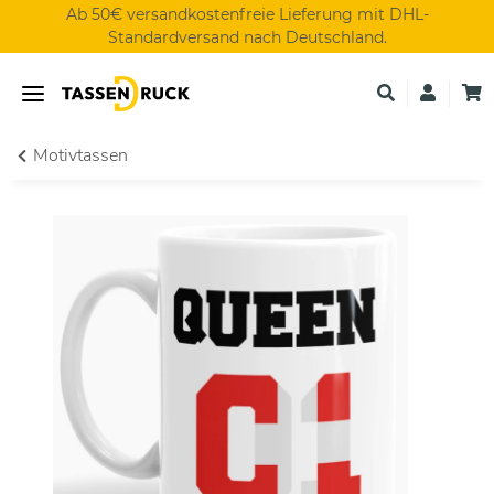
Ab 50€ versandkostenfreie Lieferung mit DHL-
Standardversand nach Deutschland.
Motivtassen