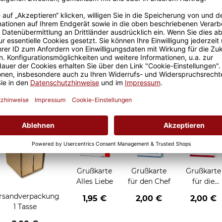
Größere Stückzahl? Anfrage 
Sicherer Kauf Auf Rechnung
Produktion in 
Grußkarten zum Verschenken
Grußkarte
Grußkarte
Grußkarte
Alles Liebe
für den Chef
für die
Chefin
rsandverpackung
1,95 €
2,00 €
2,00 €
1 Tasse