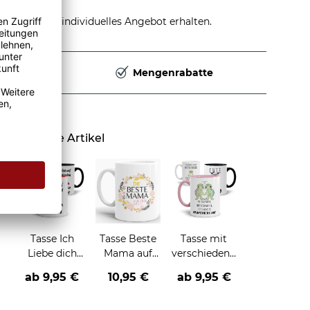
stellen und individuelles Angebot erhalten.
Deutschland
Mengenrabatte
Ähnliche Artikel
Tasse Ich
Tasse Beste
Tasse mit
Liebe dich
Mama auf
verschiedenen
jeden Tag
der Welt
Tieren und
ab
9,95 €
10,95 €
ab
9,95 €
Sprüchen