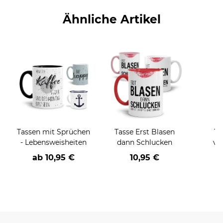
Ähnliche Artikel
Tassen mit Sprüchen
Tasse Erst Blasen
Ta
- Lebensweisheiten
dann Schlucken
ve
Sprü
ab
10,95 €
10,95 €
a
Ein