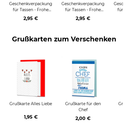
Geschenkverpackung
Geschenkverpackung
Gesch
für Tassen - Frohe
für Tassen - Frohe
für T
Weihnachten - HO
Weihnachten - HO
Wei
2,95 €
2,95 €
HO HO - rot
HO HO - schwarz
Grußkarten zum Verschenken
Grußkarte Alles Liebe
Grußkarte für den
Gruß
Chef
1,95 €
2,00 €