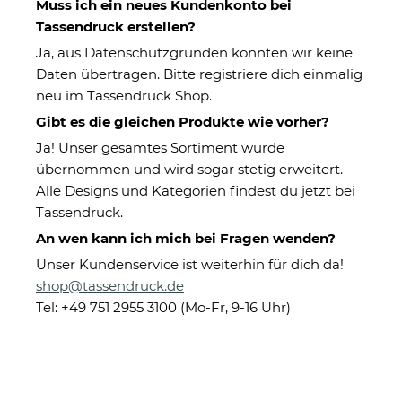
Muss ich ein neues Kundenkonto bei
Tassendruck erstellen?
Ja, aus Datenschutzgründen konnten wir keine
Daten übertragen. Bitte registriere dich einmalig
neu im Tassendruck Shop.
Gibt es die gleichen Produkte wie vorher?
Ja! Unser gesamtes Sortiment wurde
übernommen und wird sogar stetig erweitert.
Tasse "Opa - Wenigstens hast
Alle Designs und Kategorien findest du jetzt bei
du keine hässlichen
Tassendruck.
Enkelkinder" - Innen & Henkel
An wen kann ich mich bei Fragen wenden?
Schwarz
Unser Kundenservice ist weiterhin für dich da!
shop@tassendruck.de
Tel: +49 751 2955 3100 (Mo-Fr, 9-16 Uhr)
Eigenschaften
Herstellerinformationen