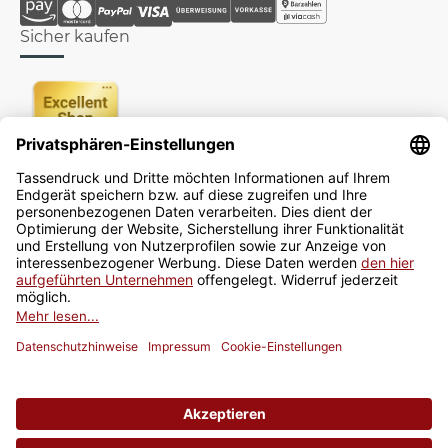
Sicher kaufen
Newsletter
Jetzt anmelden
* Alle Preise inkl. gesetzlicher USt., zzgl.
Versand