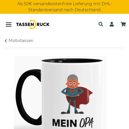
Ab 50€ versandkostenfreie Lieferung mit DHL-
Standardversand nach Deutschland.
Motivtassen