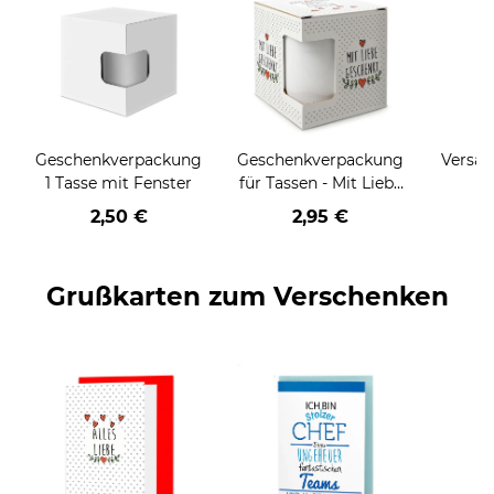
Geschenkverpackung
Geschenkverpackung
Versan
1 Tasse mit Fenster
für Tassen - Mit Liebe
geschenkt
2,50 €
2,95 €
Grußkarten zum Verschenken