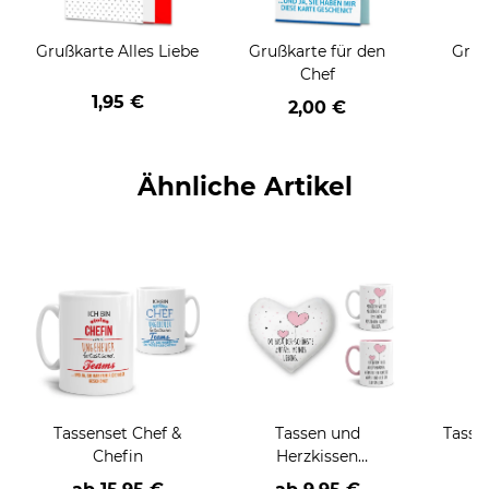
Grußkarte Alles Liebe
Grußkarte für den
Gruß
Chef
1,95 €
2,00 €
Ähnliche Artikel
Tassenset Chef &
Tassen und
Tasse
Chefin
Herzkissen
"Herzballons" mit