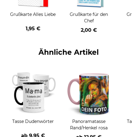
Grußkarte Alles Liebe
Grußkarte für den
Gruß
Chef
1,95 €
2,00 €
Ähnliche Artikel
Tasse Dudenwörter
Panoramatasse
Tass
Rand/Henkel rosa
ab
9,95 €