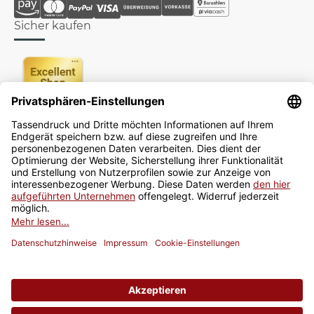
Sicher kaufen
Newsletter
Jetzt anmelden
* Alle Preise inkl. gesetzlicher USt., zzgl.
Versand