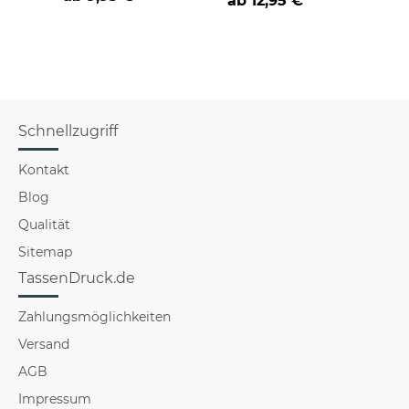
ab
12,95 €
a
Schnellzugriff
Kontakt
Blog
Qualität
Sitemap
TassenDruck.de
Zahlungsmöglichkeiten
Versand
AGB
Impressum