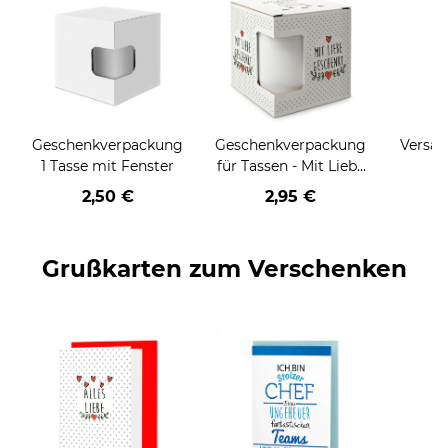
Geschenkverpackung
Geschenkverpackung
Versan
1 Tasse mit Fenster
für Tassen - Mit Liebe
geschenkt
2,50 €
2,95 €
Grußkarten zum Verschenken