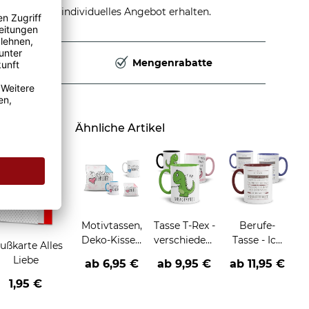
stellen und individuelles Angebot erhalten.
Deutschland
Mengenrabatte
Ähnliche Artikel
Motivtassen,
Tasse T-Rex -
Berufe-
Deko-Kissen
verschiedene
Tasse - Ich
ußkarte Alles
und
Sprüche und
löse
Liebe
ab 6,95 €
ab
9,95 €
ab
11,95 €
Geschenke-
Motive-
Probleme,
Sets für die
die du nicht
1,95 €
Familie
verstehst -