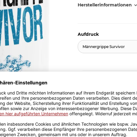
Herstellerinformationen
Aufdruck
Männergrippe Survivor
9,95 €
inkl. 19% MwSt. , zzgl.
Versand
Unverbindliche Preisem
(Sie sparen
47.49%
, als
Stk