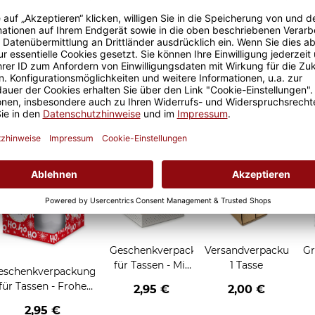
Größere Stückzahl? Anfrage 
Sicherer Kauf Auf Rechnung
Produktion in 
Grußkarten zum Verschenken
Geschenkverpackung
Versandverpackung
Gr
für Tassen - Mit
1 Tasse
eschenkverpackung
Liebe geschenkt
für Tassen - Frohe
2,95 €
2,00 €
Weihnachten - HO
2,95 €