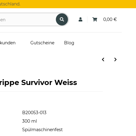
tschland.
0,00 €
skunden
Gutscheine
Blog
ippe Survivor Weiss
B20053-013
300 ml
Spülmaschinenfest