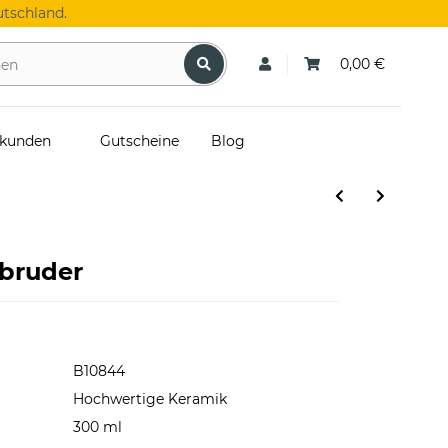
tschland.
0,00 €
skunden
Gutscheine
Blog
sbruder
B10844
Hochwertige Keramik
300 ml