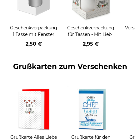
Geschenkverpackung
Geschenkverpackung
Versan
1 Tasse mit Fenster
für Tassen - Mit Liebe
geschenkt
2,50 €
2,95 €
Grußkarten zum Verschenken
Grußkarte Alles Liebe
Grußkarte für den
Gruß