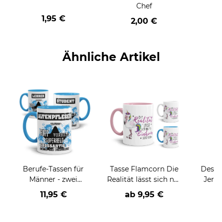
Chef
1,95 €
2,00 €
Ähnliche Artikel
Berufe-Tassen für
Tasse Flamcorn Die
Desig
Männer - zwei
Realität lässt sich nur
Jere
Farbvarianten
als Einhorn ertragen
"The
11,95 €
ab
9,95 €