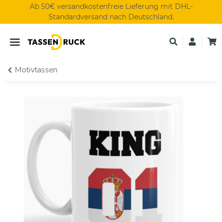
Ab 50€ versandkostenfreie Lieferung mit DHL-
Standardversand nach Deutschland.
Motivtassen