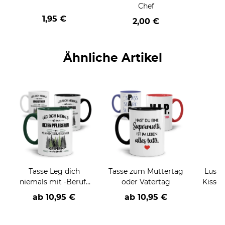
Chef
1,95 €
2,00 €
Ähnliche Artikel
Tasse Leg dich
Tasse zum Muttertag
Lusti
niemals mit -Beruf-
oder Vatertag
Kissen - Wenigste
an
ha
ab
10,95 €
ab
10,95 €
a
h
(E