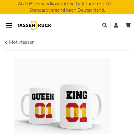
Ab 50€ versandkostenfreie Lieferung mit DHL-
Standardversand nach Deutschland.
Motivtassen