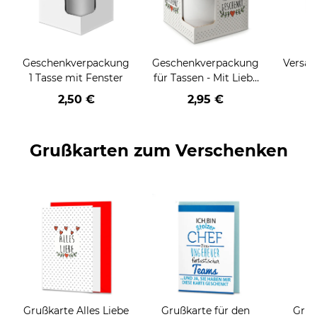
Geschenkverpackung
Geschenkverpackung
Versan
1 Tasse mit Fenster
für Tassen - Mit Liebe
geschenkt
2,50 €
2,95 €
Grußkarten zum Verschenken
Grußkarte Alles Liebe
Grußkarte für den
Gruß