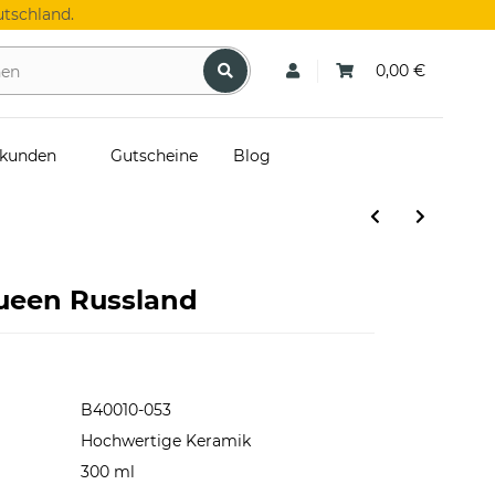
tschland.
0,00 €
skunden
Gutscheine
Blog
ueen Russland
B40010-053
Hochwertige Keramik
300 ml