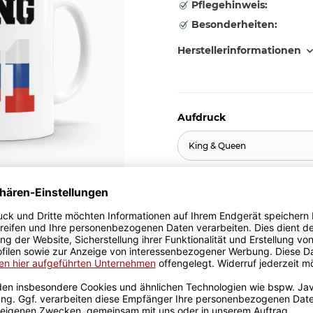
Pflegehinweis:
Besonderheiten:
Herstellerinformationen
Aufdruck
King & Queen
10,95 €
inkl. 19% MwSt. , zzgl.
Versand
Stk