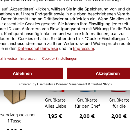
Größere Stückzahl? Anfrage 
Sicherer Kauf Auf Rechnung
Produktion in 
Grußkarten zum Verschenken
Grußkarte
Grußkarte
Grußkarte
Alles Liebe
für den Chef
für die
Chefin
rsandverpackung
1,95 €
2,00 €
2,00 €
1 Tasse