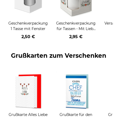
Geschenkverpackung
Geschenkverpackung
Versan
1 Tasse mit Fenster
für Tassen - Mit Liebe
geschenkt
2,50 €
2,95 €
Grußkarten zum Verschenken
Grußkarte Alles Liebe
Grußkarte für den
Gruß