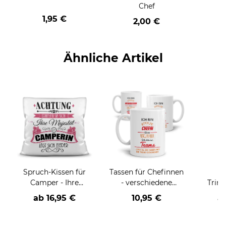
Chef
1,95 €
2,00 €
Ähnliche Artikel
Spruch-Kissen für
Tassen für Chefinnen
E
Camper - Ihre
- verschiedene
Trink
Majestät die
Bezeichnungen
ab
16,95 €
10,95 €
a
Camperin