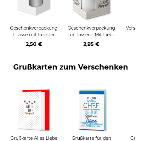
Geschenkverpackung
Geschenkverpackung
Versan
1 Tasse mit Fenster
für Tassen - Mit Liebe
geschenkt
2,50 €
2,95 €
Grußkarten zum Verschenken
Grußkarte Alles Liebe
Grußkarte für den
Gruß