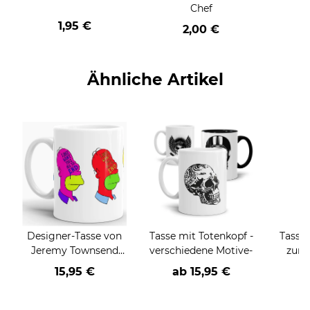
Chef
1,95 €
2,00 €
Ähnliche Artikel
Designer-Tasse von
Tasse mit Totenkopf -
Tasse 
Jeremy Townsend
verschiedene Motive-
zum 
"The desperate man"
15,95 €
ab
15,95 €
a