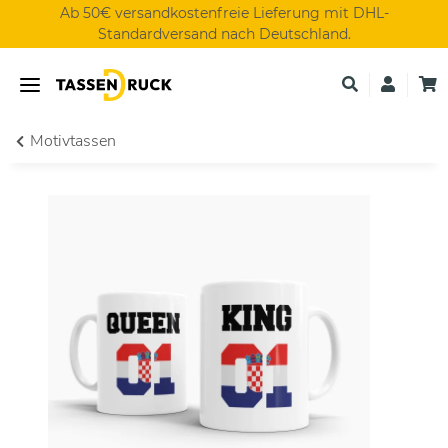
Ab 50€ versandkostenfreie Lieferung mit DHL-
Standardversand nach Deutschland.
Motivtassen