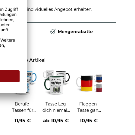
stellen und individuelles Angebot erhalten.
Deutschland
Mengenrabatte
Ähnliche Artikel
Berufe-
Tasse Leg
Flaggen-
Tassen für
dich niemals
Tasse ganz
Männer -
mit -Beruf-
klassisch
11,95 €
ab
10,95 €
10,95 €
zwei
an
oder im
Farbvarianten
Retro-Stil