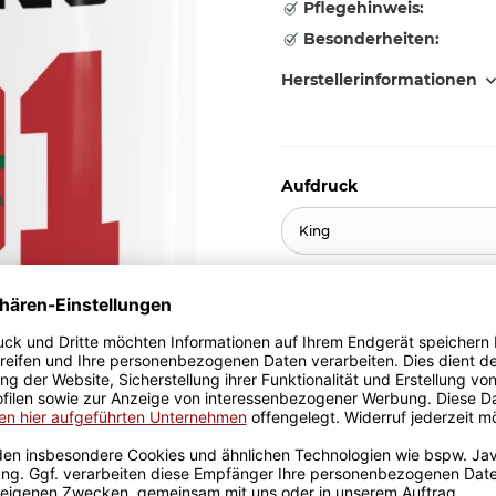
Pflegehinweis:
Besonderheiten:
Herstellerinformationen
Aufdruck
King
10,95 €
inkl. 19% MwSt. , zzgl.
Versand
Stk