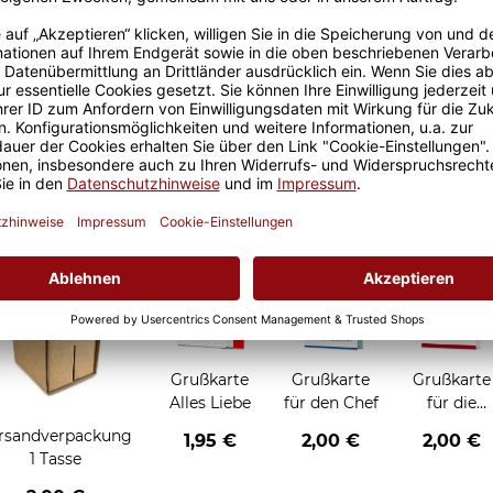
Größere Stückzahl? Anfrage 
Sicherer Kauf Auf Rechnung
Produktion in 
Grußkarten zum Verschenken
Grußkarte
Grußkarte
Grußkarte
Alles Liebe
für den Chef
für die
Chefin
rsandverpackung
1,95 €
2,00 €
2,00 €
1 Tasse