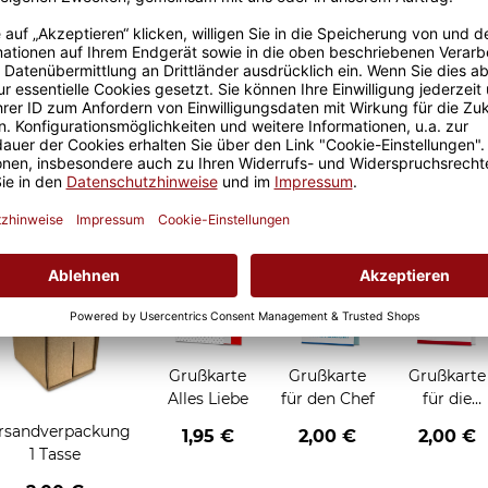
Größere Stückzahl? Anfrage 
Sicherer Kauf Auf Rechnung
Produktion in 
Grußkarten zum Verschenken
Grußkarte
Grußkarte
Grußkarte
Alles Liebe
für den Chef
für die
Chefin
rsandverpackung
1,95 €
2,00 €
2,00 €
1 Tasse