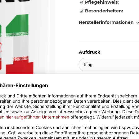
Pflegehinweis:
Besonderheiten:
Herstellerinformationen
Aufdruck
King
10,95 €
inkl. 19% MwSt. , zzgl.
Versand
Stk