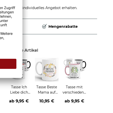
stellen und individuelles Angebot erhalten.
Deutschland
Mengenrabatte
Ähnliche Artikel
Tasse Ich
Tasse Beste
Tasse mit
Liebe dich
Mama auf
verschiedenen
jeden Tag
der Welt
Tieren und
ab
9,95 €
10,95 €
ab
9,95 €
Sprüchen