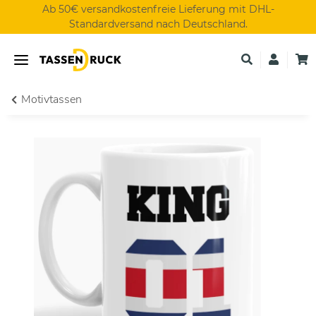
Ab 50€ versandkostenfreie Lieferung mit DHL-
Standardversand nach Deutschland.
Motivtassen