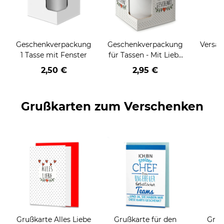
Geschenkverpackung
Geschenkverpackung
Versan
1 Tasse mit Fenster
für Tassen - Mit Liebe
geschenkt
2,50 €
2,95 €
Grußkarten zum Verschenken
Grußkarte Alles Liebe
Grußkarte für den
Gruß