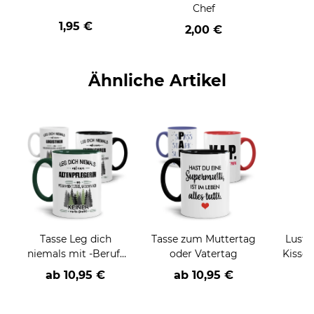
Chef
1,95 €
2,00 €
Ähnliche Artikel
Tasse Leg dich
Tasse zum Muttertag
Lusti
niemals mit -Beruf-
oder Vatertag
Kissen - Wenigste
an
ha
ab
10,95 €
ab
10,95 €
a
h
(E