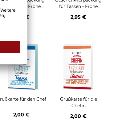
Geschenkverpackung
Geschenkverpackung
für Tassen - Frohe
für Tassen - Frohe
eihnachten - HO HO
Weihnachten - Rentier
2,95 €
2,95 €
HO - schwarz
enken
rußkarte für den Chef
Grußkarte für die
Chefin
2,00 €
2,00 €