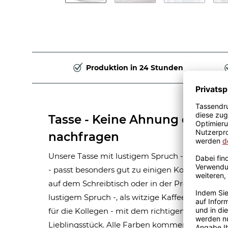
Produktion in 24 Stunden
Tasse - Keine Ahnung da mus
nachfragen
Unsere Tasse mit lustigem Spruch - Keine Ahn
- passt besonders gut zu einigen Kollegen und
auf dem Schreibtisch oder in der Produktion. O
lustigem Spruch -, als witzige Kaffeetasse für 
für die Kollegen - mit dem richtigen Spruch dr
Lieblingsstück. Alle Farben kommen äußerst rea