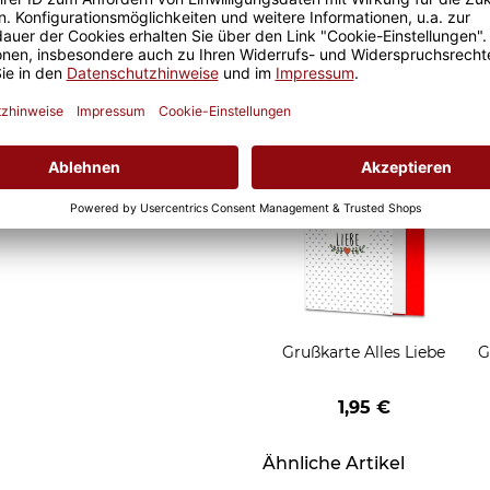
Geschenkverpackung
ste Keramiktasse wird dabei
für Tassen - Frohe
Weihnachten - HO HO
W
 wodurch das Motiv auch
2,95 €
HO - rot
ersteht. Dank der BS EN
 die Mikrowellennutzung
Grußkarten zum Versch
l (Höhe 9,5cm, Ø 8cm) und
s geeignet.
Grußkarte Alles Liebe
G
1,95 €
Ähnliche Artikel