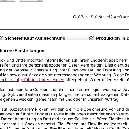
Größere Stückzahl? Anfrage 
Sicherer Kauf Auf Rechnung
Produktion in 
Passende Verpackungen
s ich
ung da muss ich nachfragen
 macht sich hervorragend
b als Bürotasse mit
zuhause oder als Geschenk
auf wird sie zum neuen
listisch, lebhaft und