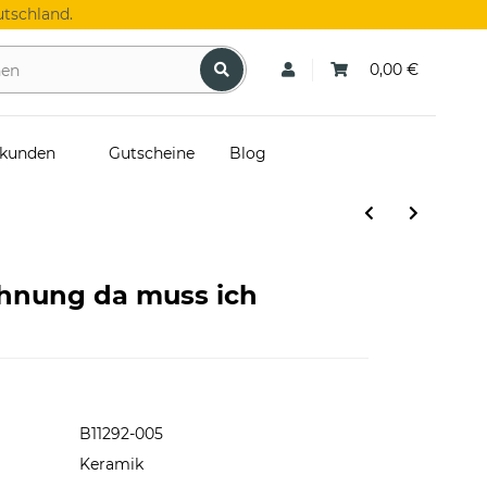
tschland.
0,00 €
skunden
Gutscheine
Blog
Ahnung da muss ich
B11292-005
Keramik