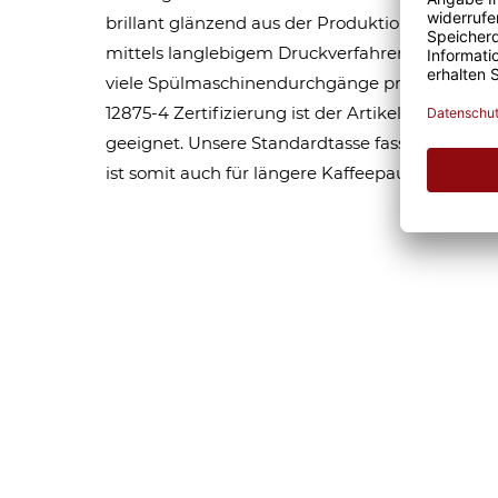
brillant glänzend aus der Produktion. Die robu
mittels langlebigem Druckverfahren bedruckt,
viele Spülmaschinendurchgänge problemlos üb
12875-4 Zertifizierung ist der Artikel auch für
geeignet. Unsere Standardtasse fasst rund 0,4
ist somit auch für längere Kaffeepausen besten