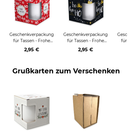
Geschenkverpackung
Geschenkverpackung
Gesch
für Tassen - Frohe
für Tassen - Frohe
für T
Weihnachten - HO
Weihnachten - HO
Wei
2,95 €
2,95 €
HO HO - rot
HO HO - schwarz
Grußkarten zum Verschenken