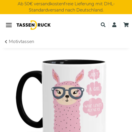
Ab 50€ versandkostenfreie Lieferung mit DHL-
Standardversand nach Deutschland.
Motivtassen