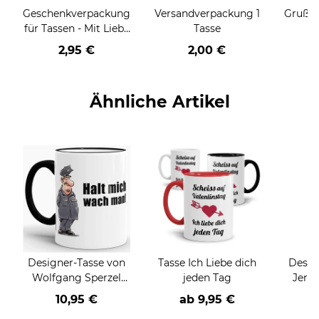
Geschenkverpackung
Versandverpackung 1
Grußka
für Tassen - Mit Liebe
Tasse
geschenkt
2,95 €
2,00 €
Ähnliche Artikel
Designer-Tasse von
Tasse Ich Liebe dich
Desig
Wolfgang Sperzel
jeden Tag
Jere
"Halt mich wach
"The
10,95 €
ab
9,95 €
man"