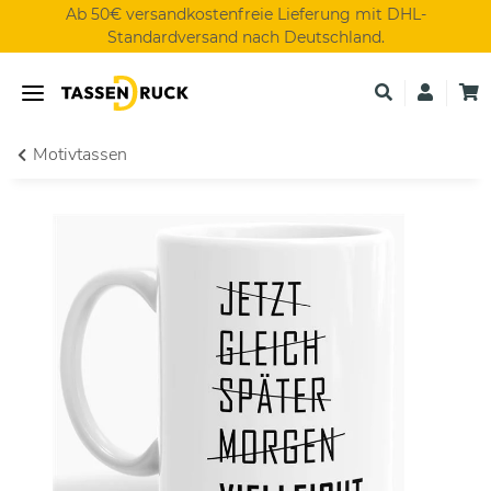
Ab 50€ versandkostenfreie Lieferung mit DHL-
Standardversand nach Deutschland.
Motivtassen