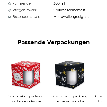
Füllmenge:
300 ml
Pflegehinweis:
Spülmaschinenfest
Besonderheiten:
Mikrowellengeeignet
Passende Verpackungen
Geschenkverpackung
Geschenkverpackung
Gesch
für Tassen - Frohe
für Tassen - Frohe
für T
Weihnachten - HO
Weihnachten - HO
Wei