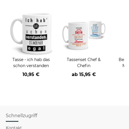
Tasse - ich hab das
Tassenset Chef &
Beru
schon verstanden
Chefin
Män
Far
10,95 €
ab
15,95 €
Schnellzugriff
Kontakt