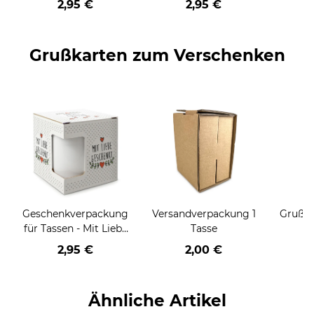
2,95 €
2,95 €
HO HO - rot
HO HO - schwarz
Grußkarten zum Verschenken
Geschenkverpackung
Versandverpackung 1
Grußka
für Tassen - Mit Liebe
Tasse
geschenkt
2,95 €
2,00 €
Ähnliche Artikel