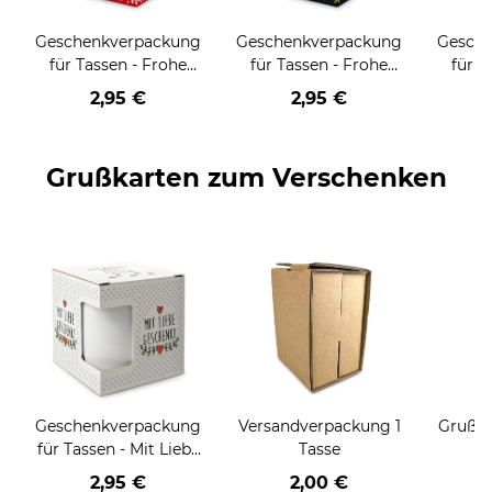
Geschenkverpackung
Geschenkverpackung
Gesch
für Tassen - Frohe
für Tassen - Frohe
für T
Weihnachten - HO
Weihnachten - HO
Wei
2,95 €
2,95 €
HO HO - rot
HO HO - schwarz
Grußkarten zum Verschenken
Geschenkverpackung
Versandverpackung 1
Grußka
für Tassen - Mit Liebe
Tasse
geschenkt
2,95 €
2,00 €