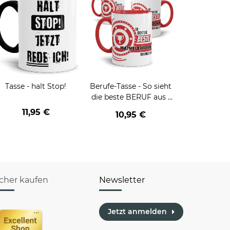
Tasse - halt Stop!
Berufe-Tasse - So sieht
die beste BERUF aus -
verschiedene Berufe für
11,95 €
10,95 €
Frauen
icher kaufen
Newsletter
Jetzt anmelden