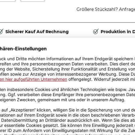
Größere Stückzahl? Anfrage 
Sicherer Kauf Auf Rechnung
Produktion in 
Passende Verpackungen
nnen Sie mit unserer
 It´s Done. Eine absolute
umor. Auch auf dem eigenen
t und sorgt für den
ng und Ablenkung vom
Geschenkverpackung
für Tassen - Frohe