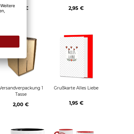
eihnachten - HO HO
Weihnachten - Rentier
2,95 €
2,95 €
HO - schwarz
enken
Versandverpackung 1
Grußkarte Alles Liebe
Tasse
1,95 €
2,00 €