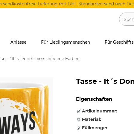
ersandkostenfreie Lieferung mit DHL-Standardversand nach Deu
Anlässe
Für Lieblingsmenschen
Für Geschäft
se - "It´s Done" -verschiedene Farben-
Tasse - It´s Do
Eigenschaften
Artikelnummer:
Material:
Füllmenge: