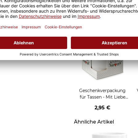
Weihnachten - HO HO
W
2,95 €
HO - rot
Grußkarten zum Versch
Geschenkverpackung
für Tassen - Mit Liebe
geschenkt
2,95 €
Ähnliche Artikel