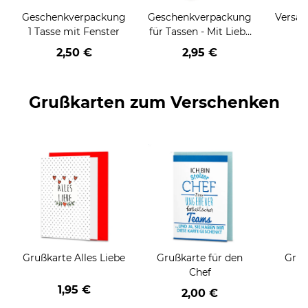
Geschenkverpackung
Geschenkverpackung
Versan
1 Tasse mit Fenster
für Tassen - Mit Liebe
geschenkt
2,50 €
2,95 €
Grußkarten zum Verschenken
Grußkarte Alles Liebe
Grußkarte für den
Gruß
Chef
1,95 €
2,00 €