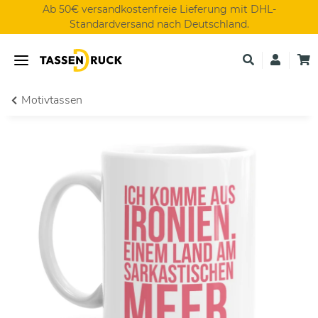
Ab 50€ versandkostenfreie Lieferung mit DHL-
Standardversand nach Deutschland.
Motivtassen