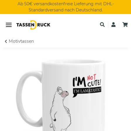
Ab 50€ versandkostenfreie Lieferung mit DHL-
Standardversand nach Deutschland.
Motivtassen