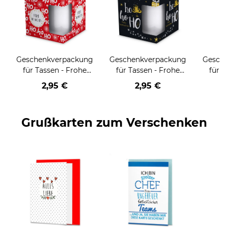
Geschenkverpackung
Geschenkverpackung
Gesch
für Tassen - Frohe
für Tassen - Frohe
für T
Weihnachten - HO
Weihnachten - HO
Wei
2,95 €
2,95 €
HO HO - rot
HO HO - schwarz
Grußkarten zum Verschenken