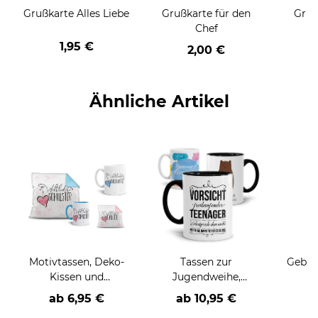
Grußkarte Alles Liebe
Grußkarte für den
Gruß
Chef
1,95 €
2,00 €
Ähnliche Artikel
Motivtassen, Deko-
Tassen zur
Geburt
Kissen und
Jugendweihe,
T
Geschenke-Sets für
Konfirmation oder
Wunsc
ab 6,95 €
ab
10,95 €
a
die Familie
Kommunion
g